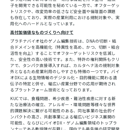
子を開発できる可能性を秘めている一方で、オフターゲッ
トリスクや、改変効率の低さなど安全面や倫理面の課題
も存在しており、実際の産業利用における規制対象や、実
用化へのハードルとなっています。
高付加価値なものづくりへ向けて
プラチナバイオ社のゲノム編集技術は、DNAの切断・結
合ドメインを高機能化（特異性を高め、かつ、切断・結合
活性を向上）することでオフターゲットリスクを低減し
た、安全性の高い技術です。また、特許の権利関係もクリ
アで、タンパク直接導入すれば、カルタヘナ法の規制対象
外となるため産業利用のしやすさも特徴の一つです。バイ
オDXによる生物情報のデジタル化・目的機能に関わる遺
伝子の特定と併せ、幅広い産業分野での応用が期待され
るプラットフォーム技術となっております。
KUCでは、食糧問題、希少疾患・難治性疾患に対する新
たな治療法の確立、アレルギー・環境問題等様々な世界
的課題解決に繋がる可能性のある、同社事業の社会的イ
ンパクトの高さ、共創事業による幅広いビジネス展開の
可能性、ならびにバイオDX・ゲノム編集領域のトップラ
ンナーである教授陣が在籍し、国内でも最先端の研究開発