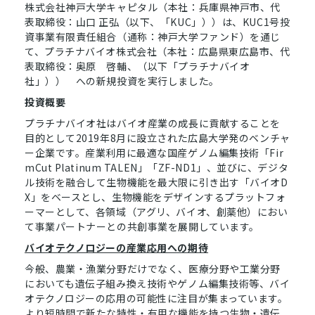
株式会社神戸大学キャピタル（本社：兵庫県神戸市、代
表取締役：山口 正弘（以下、「KUC」））は、KUC1号投
資事業有限責任組合（通称：神戸大学ファンド）を通じ
て、プラチナバイオ株式会社（本社：広島県東広島市、代
表取締役：奥原 啓輔、（以下「プラチナバイオ
社」）） への新規投資を実行しました。
投資概要
プラチナバイオ社はバイオ産業の成長に貢献することを
目的として2019年8月に設立された広島大学発のベンチャ
ー企業です。産業利用に最適な国産ゲノム編集技術「Fir
mCut Platinum TALEN」「ZF-ND1」、並びに、デジタ
ル技術を融合して生物機能を最大限に引き出す「バイオD
X」をベースとし、生物機能をデザインするプラットフォ
ーマーとして、各領域（アグリ、バイオ、創薬他）におい
て事業パートナーとの共創事業を展開しています。
バイオテクノロジーの産業応用への期待
今般、農業・漁業分野だけでなく、医療分野や工業分野
においても遺伝子組み換え技術やゲノム編集技術等、バイ
オテクノロジーの応用の可能性に注目が集まっています。
より短時間で新たな特性・有用な機能を持つ生物・遺伝