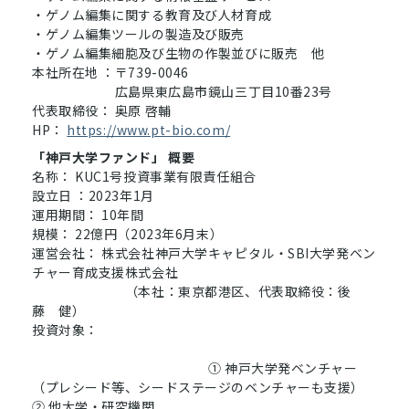
・ゲノム編集に関する教育及び人材育成
・ゲノム編集ツールの製造及び販売
・ゲノム編集細胞及び生物の作製並びに販売 他
本社所在地 ：〒739-0046
広島県東広島市鏡山三丁目10番23号
代表取締役： 奥原 啓輔
HP：
https://www.pt-bio.com/
「神戸大学ファンド」 概要
名称： KUC1号投資事業有限責任組合
設立日 ：2023年1月
運用期間： 10年間
規模： 22億円（2023年6月末）
運営会社： 株式会社神戸大学キャピタル・SBI大学発ベン
チャー育成支援株式会社
（本社：東京都港区、代表取締役：後
藤 健）
投資対象：
① 神戸大学発ベンチャー
（プレシード等、シードステージのベンチャーも支援）
② 他大学・研究機関