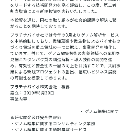
をリードする技術開発力を高く評価し、この度、第三者
割当増資による新規投資を実行いたしました。
本投資を通じ、同社の取り組みが社会的課題の解決に繋
がることを期待しております。
プラチナバイオ社では今年の3月よりゲノム解析サービス
を本格始動しており、微細藻類や微生物によるバイオもの
づくり領域を重点領域の一つに据え、事業開発を強化し
ています。併せて、ゲノム編集技術の創薬領域への応用を
見据えたタンパク質の構造解析・導入技術の開発を進
め、有効性と安全性の一層の向上を目指すことで、共創事
業による新規プロジェクトの創出、幅広いビジネス展開
の可能性を模索して参ります。
プラチナバイオ株式会社 概要
設立： 2019年8月30日
事業内容：
・ ゲノム編集に関す
る研究開発及び安全性評価
・ゲノム編集に関するコンサルティング業務
・ゲノム編集に関する情報基盤サービス