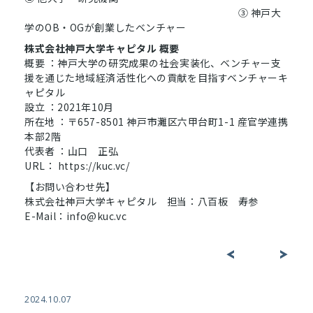
③ 神戸大
学のOB・OGが創業したベンチャー
株式会社神戸大学キャピタル 概要
概要 ：神戸大学の研究成果の社会実装化、ベンチャー支
援を通じた地域経済活性化への貢献を目指すベンチャーキ
ャピタル
設立 ：2021年10月
所在地 ：〒657-8501 神戸市灘区六甲台町1-1 産官学連携
本部2階
代表者 ：山口 正弘
URL： https://kuc.vc/
【お問い合わせ先】
株式会社神戸大学キャピタル 担当：八百板 寿参
E-Mail：info@kuc.vc
投
<
>
稿
ナ
2024.10.07