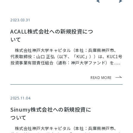
投
<
>
稿
ナ
2023.03.31
ビ
ACALL株式会社への新規投資につ
ゲ
いて
ー
株式会社神戸大学キャピタル（本社：兵庫県神戸市、
シ
代表取締役：山口 正弘（以下、「KUC」））は、KUC1号
投資事業有限責任組合（通称：神戸大学ファンド）を......
ョ
ン
READ MORE
2025.11.04
Sinumy株式会社への新規投資に
ついて
株式会社神戸大学キャピタル（本社：兵庫県神戸市、