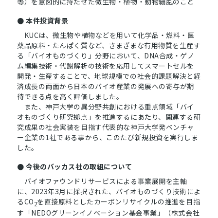
等）を意図的に持たせた微生物・植物・動物細胞のこと
● 本件投資背景
KUCは、微生物や植物などを用いて化学品・燃料・医
薬品原料・たんぱく質など、さまざまな有用物質を生産す
る「バイオものづくり」分野において、DNA合成・ゲノ
ム編集技術・代謝解析の技術を応用してスマートセルを
開発・生産することで、地球規模での社会的課題解決と経
済成長の両面から日本のバイオ産業の発展への寄与が期
待できる点を高く評価しました。
また、神戸大学の異分野共創における重点領域「バイ
オものづくり研究拠点」を推進するにあたり、関連する研
究成果の社会実装を目指す代表的な神戸大学発ベンチャ
ー企業の1社である事から、このたび新規投資を実行しま
した。
● 今後のバッカス社の取組について
バイオファウンドリサービスによる事業展開を主軸
に、2023年3月に採択された、バイオものづくり技術によ
るCO
を直接原料としたカーボンリサイクルの推進を目指
2
す「NEDOグリーンイノベーション基金事業」（株式会社