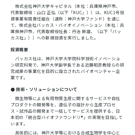
株式会社神戸大学キャピタル（本社：兵庫県神戸市、
代表取締役：山口 正弘（以下「KUC」））は、KUC1号投
資事業有限責任組合（通称：神戸大学ファンド）を通じ
て、株式会社バッカス・バイオイノベーション（本社：兵
庫県神戸市、代表取締役社長：丹治 幹雄、（以下「バッ
カス社」））への新規投資を実行しました。
投資概要
バッカス社は、神戸大学大学院科学技術イノベーショ
ン研究科発で、神戸大学副学長である近藤昭彦教授らの研
究成果の事業化を目的に設立されたバイオベンチャー企
業です。
● 技術・ソリューションについて
微生物等による有用物質生産に関するサービスや自社
プロダクトの開発等を、遺伝子の設計から生産プロセ
ス・試作品の開発まで一括してサービスを提供する、日
本初の「統合型バイオファウンドリ®」の実現を目指して
います。
具体的には、神戸大学等における合成生物学を中心と