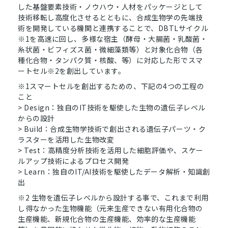
した基盤要素技術・ノウハウ・人材をパッケージとして
技術移転し高度化させるとともに、合成生物学の先端技
術を開発している機関と連携することで、DBTLサイクル
※1を高速に回し、多様な宿主（酵母・大腸菌・乳酸菌・
糸状菌・ビフィズス菌・微細藻類等）と対象化合物（各
種化合物・タンパク質・核酸、等）に対応した形でスマ
ートセル※2を創出しています。
※1スマートセルを創出するための、下記の4つの工程の
こと
> Design：独自のIT技術を駆使した生物の遺伝子レベル
からの設計
> Build：合成生物学技術で創出される遺伝子パーツ・ク
ラスターを活用した生物改変
> Test：高精度分析技術を活用した細胞評価や、スケー
ルアップ技術によるプロセス開発
> Learn：独自のIT/AI技術を駆使したデータ解析・知識創
出
※2 生物を遺伝子レベルから設計する事で、これまで利用
し得なかった生物機能（元来生産できない有用化合物の
生産機能、新規化合物の生産機能、効率的な生産機能